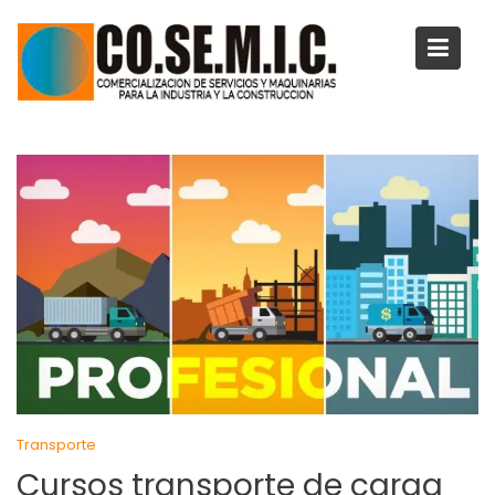
Saltar
al
contenido
Transporte
Cursos transporte de carga