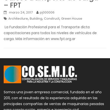
– FPT
marzo 24, 2017
pj000006
,
,
,
Architecture
Building
Construct
Green House
La Fundación Profesional para el Transporte dicta
capacitaciones para todos los niveles de vehículos de
carga. Más información en www.fpt.org.ar
Somos una joven empresa comercial, fundada en el año
2011, con el resultado de la experiencia adquirida en las
principales compañías de ventas de maquinarias pesadas
para construcción, minería e ingeniería civil.