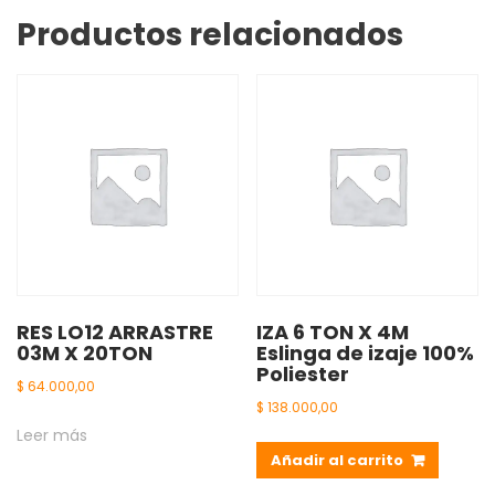
5
Productos relacionados
TON
CAMION
COSECHADORA
cantidad
RES LO12 ARRASTRE
IZA 6 TON X 4M
03M X 20TON
Eslinga de izaje 100%
Poliester
$
64.000,00
$
138.000,00
Leer más
Añadir al carrito