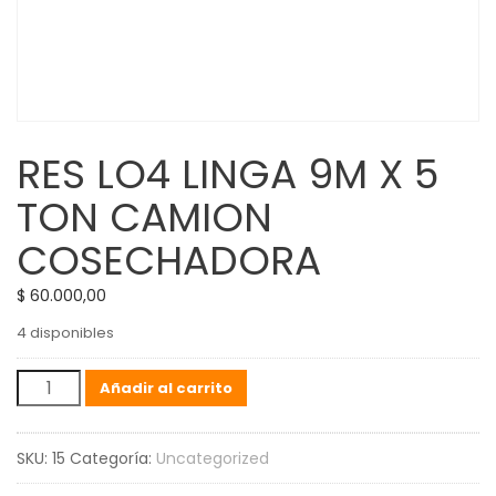
RES LO4 LINGA 9M X 5
TON CAMION
COSECHADORA
$
60.000,00
4 disponibles
RES
Añadir al carrito
LO4
LINGA
SKU:
15
Categoría:
Uncategorized
9M
X