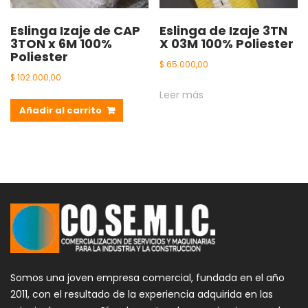
Eslinga Izaje de CAP
Eslinga de Izaje 3TN
3TON x 6M 100%
X 03M 100% Poliester
Poliester
$
65.000,00
$
102.000,00
Leer más
Añadir al carrito
Somos una joven empresa comercial, fundada en el año
2011, con el resultado de la experiencia adquirida en las