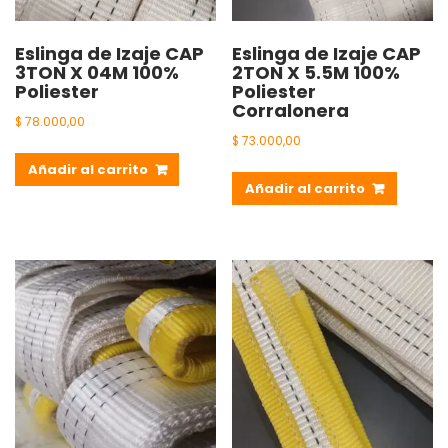
Eslinga de Izaje CAP
Eslinga de Izaje CAP
3TON X 04M 100%
2TON X 5.5M 100%
Poliester
Poliester
Corralonera
$
78.000,00
$
73.000,00
Añadir al carrito
Añadir al carrito