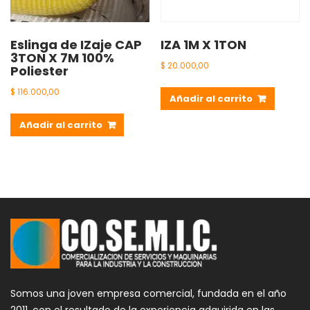
Eslinga de IZaje CAP
IZA 1M X 1TON
3TON X 7M 100%
$
20.000,00
Poliester
$
116.000,00
Añadir al carrito
Añadir al carrito
Somos una joven empresa comercial, fundada en el año